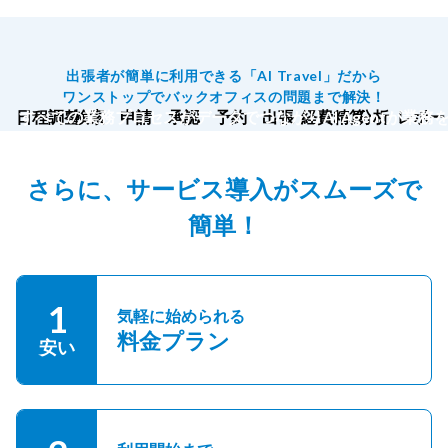
出張者が簡単に利用できる「AI Travel」だから
ワンストップでバックオフィスの問題まで解決！
日程調整
すべての業務プロセスがデータでつながりAI Agentが業務
検索
申請
承認
予約
出張
経費精算
分析
レポー
さらに、サービス導入がスムーズで
簡単！
1
気軽に始められる
料金プラン
安い