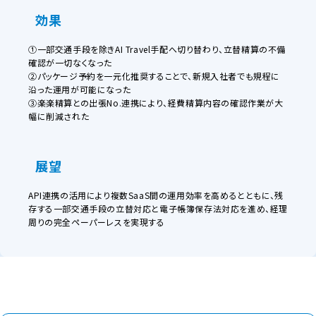
効果
①一部交通手段を除きAI Travel手配へ切り替わり、立替精算の不備
確認が一切なくなった
②パッケージ予約を一元化推奨することで、新規入社者でも規程に
沿った運用が可能になった
③楽楽精算との出張No.連携により、経費精算内容の確認作業が大
幅に削減された
展望
API連携の活用により複数SaaS間の運用効率を高めるとともに、残
存する一部交通手段の立替対応と電子帳簿保存法対応を進め、経理
周りの完全ペーパーレスを実現する