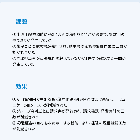
課題
①出張手配依頼時にFAXによる見積もりと発注が必要で、複数回の
やり取りが発生していた
②旅程ごとに請求書が発行され、請求書の確認や集計作業に工数が
割かれていた
③経理担当者が出張規程を超えていないか1件ずつ確認する手間が
発生していた
効果
①AI Travel内で手配依頼・旅程変更・問い合わせまで完結し、コミュ
ニケーションコストが削減された
②グループ会社ごとに請求書が発行され、請求確認・経費集計の工
数が削減された
③規程超過の商材を非表示にする機能により、経理の規程確認工数
が削減された