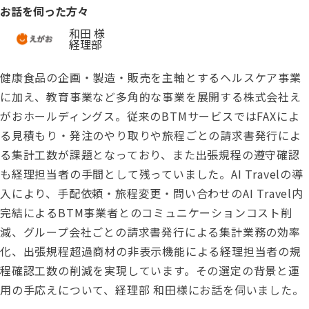
お話を伺った方々
和田 様
経理部
健康食品の企画・製造・販売を主軸とするヘルスケア事業
に加え、教育事業など多角的な事業を展開する株式会社え
がおホールディングス。従来のBTMサービスではFAXによ
る見積もり・発注のやり取りや旅程ごとの請求書発行によ
る集計工数が課題となっており、また出張規程の遵守確認
も経理担当者の手間として残っていました。AI Travelの導
入により、手配依頼・旅程変更・問い合わせのAI Travel内
完結によるBTM事業者とのコミュニケーションコスト削
減、グループ会社ごとの請求書発行による集計業務の効率
化、出張規程超過商材の非表示機能による経理担当者の規
程確認工数の削減を実現しています。その選定の背景と運
用の手応えについて、経理部 和田様にお話を伺いました。