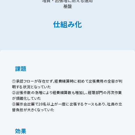
増員・出張増に耐える運用
基盤
仕組み化
課題
①承認フローが存在せず、経費精算時に初めて出張費用の全容が判
明する状況となっていた
②出張件数の急増により経費精算数も増加し、経理部門の月次作業
が煩雑化していた
③展示会出展で20名以上が一度に出張するケースもあり、社員の立
替負担が大きくなっていた
効果