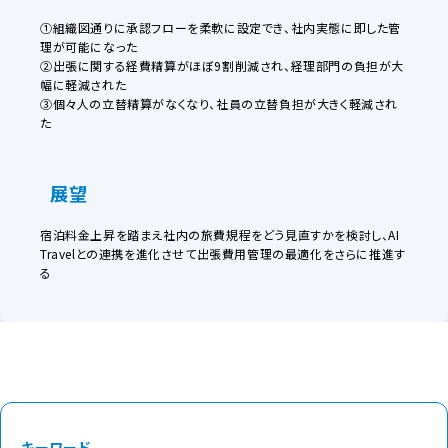
①組織図通りに承認フローを柔軟に設定でき、社内実態に即した管
理が可能になった
②出張に関する経費精算がほぼ9割削減され、経理部門の負担が大
幅に軽減された
③個々人の立替精算がなくなり、社員の立替負担が大きく軽減され
た
展望
宿泊料金上昇を踏まえ社内の旅費規程をどう見直すかを検討し、AI
Travelとの連携を進化させて出張費用管理の最適化をさらに推進す
る
キーワード