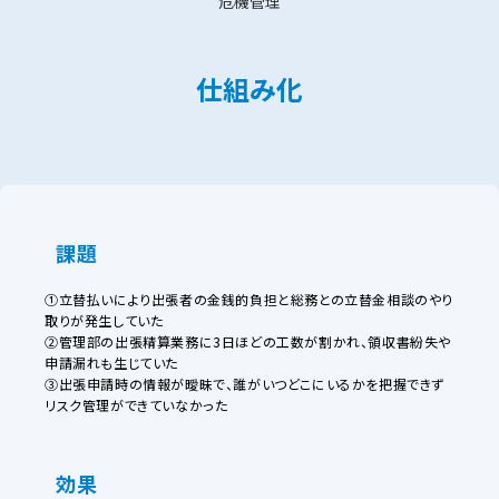
危機管理
仕組み化
課題
①立替払いにより出張者の金銭的負担と総務との立替金相談のやり
取りが発生していた
②管理部の出張精算業務に3日ほどの工数が割かれ、領収書紛失や
申請漏れも生じていた
③出張申請時の情報が曖昧で、誰がいつどこにいるかを把握できず
リスク管理ができていなかった
効果