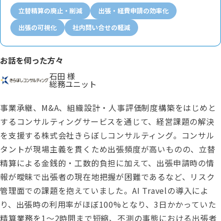
立替精算の廃止・削減
出張・経費申請の効率化
出張の可視化
社内問い合せの軽減
お話を伺った方々
石田 様
総務ユニット
事業承継、M&A、組織設計・人事評価制度構築をはじめと
するコンサルティングサービスを通じて、経営課題の解決
を支援する株式会社きらぼしコンサルティング。コンサル
タントが現場主義を貫くため出張頻度が高いものの、立替
精算による金銭的・工数的負担に加えて、出張申請時の情
報が曖昧で出張者の現在地把握が困難であるなど、リスク
管理面での課題を抱えていました。AI Travelの導入によ
り、出張時の利用率がほぼ100%となり、3日かかっていた
精算業務を1〜2時間まで短縮、不測の事態における出張者