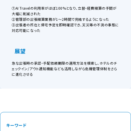
①AI Travelの利用率がほぼ100%となり、立替・経費精算の手間が
大幅に削減された
②管理部の出張精算業務が1〜2時間で完結するようになった
③出張者の所在と帰宅予定を即時確認でき、天災等の不測の事態に
対応可能になった
展望
急な出張時の承認・手配依頼期限の運用方法を模索し、ホテルのチ
ェックイン/アウト通知機能なども活用しながら危機管理体制をさら
に進化させる
キーワード