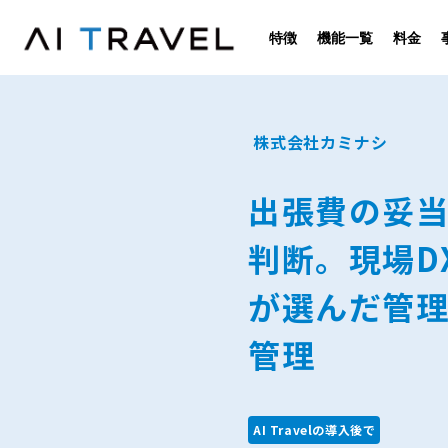
特徴
機能一覧
料金
株式会社カミナシ
出張費の妥
判断。現場DX
が選んだ管
管理
AI Travelの導入後で