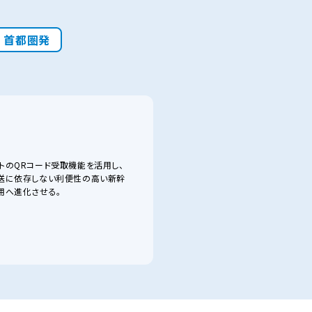
首都圏発
トのQRコード受取機能を活用し、
送に依存しない利便性の高い新幹
用へ進化させる。