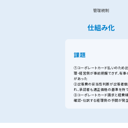
管理統制
仕組み化
課題
①コーポレートカード払いのため
理・経営側が事前把握できず、有事
があった
②出張費の妥当性判断が出張者個
れ、承認者も適正価格の基準を持
③コーポレートカード請求と経費精
確認・仕訳する経理側の手間が発