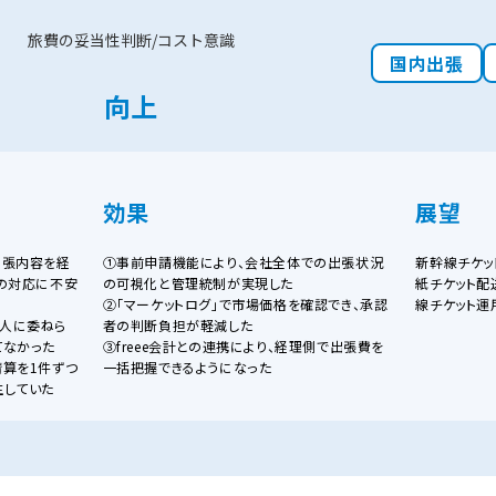
旅費の妥当性判断/コスト意識
国内出張
向上
効果
展望
出張内容を経
①事前申請機能により、会社全体での出張状況
新幹線チケッ
の対応に不安
の可視化と管理統制が実現した
紙チケット配
②「マーケットログ」で市場価格を確認でき、承認
線チケット運
人に委ねら
者の判断負担が軽減した
てなかった
③freee会計との連携により、経理側で出張費を
算を1件ずつ
一括把握できるようになった
生していた