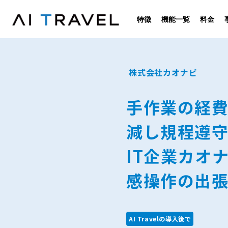
特徴
機能一覧
料金
株式会社カオナビ
手作業の経
減し規程遵
IT企業カオ
感操作の出
AI Travelの導入後で