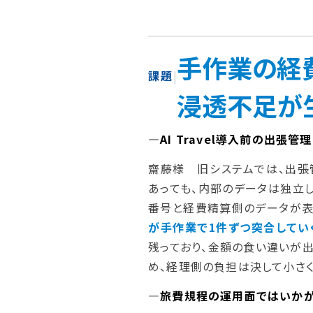
手作業の経
課題
|
浸透不足が
―AI Travel導入前の出張
齋藤様 旧システムでは、出張
あっても、内部のデータは独立
番号と経費精算側のデータが表
が手作業で1件ずつ突合してい
残っており、金額の食い違いが
め、経理側の負担は決して小さく
―旅費規程の運用面ではいかが