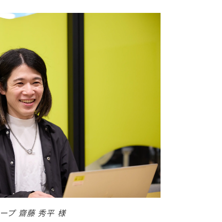
ープ 齋藤 秀平 様