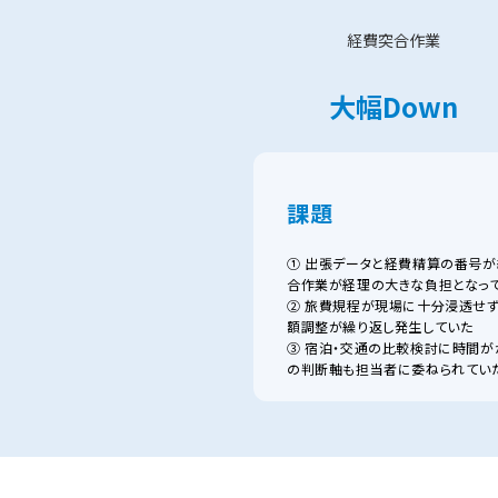
経費突合作業
大幅Down
課題
① 出張データと経費精算の番号が
合作業が経理の大きな負担となっ
② 旅費規程が現場に十分浸透せず
額調整が繰り返し発生していた
③ 宿泊・交通の比較検討に時間が
の判断軸も担当者に委ねられてい