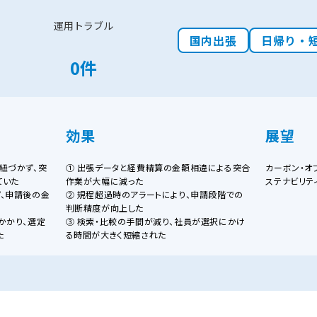
運用トラブル
国内出張
日帰り・
0件
効果
展望
紐づかず、突
① 出張データと経費精算の金額相違による突合
カーボン・オフ
ていた
作業が大幅に減った
ステナビリテ
、申請後の金
② 規程超過時のアラートにより、申請段階での
判断精度が向上した
かかり、選定
③ 検索・比較の手間が減り、社員が選択にかけ
た
る時間が大きく短縮された