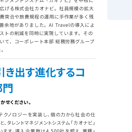
ネジメントシステム「カオナビ」を中核に
広げる株式会社カオナビ。社員規模の拡大
費突合や旅費規程の運用に手作業が多く残
地がありました。AI Travelの導入によ
ストの削減を同時に実現しています。その
いて、コーポレート本部 総務労務グループ
た。
引き出す進化するコ
部門
かせください。
にテクノロジーを実装し、個の力から社会の仕
と、タレントマネジメントシステム「カオナビ」
ます。導入企業数は4,500社を超え、業種・