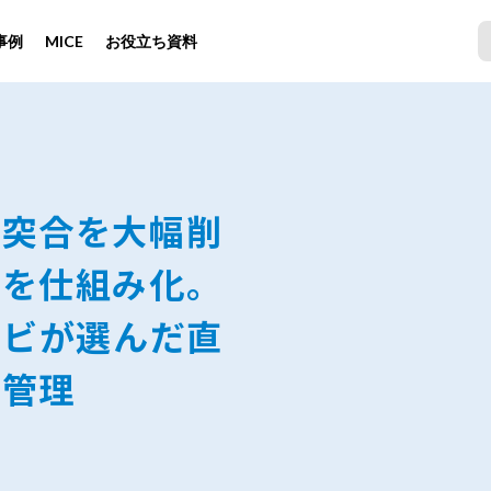
事例
MICE
お役立ち資料
費突合を大幅削
守を仕組み化。
ナビが選んだ直
張管理