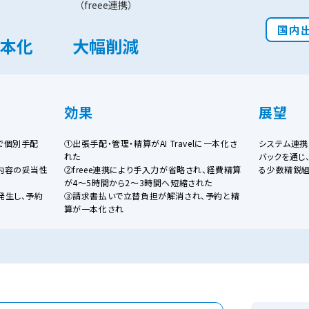
（freee連携）
国内
本化
大幅削減
効果
展望
で個別手配
①出張手配・管理・精算がAI Travelに一本化さ
システム連携
れた
バックを通じ
内容の妥当性
②freee連携により手入力が省略され、経費精算
る少数精鋭
が4〜5時間から2〜3時間へ短縮された
発生し、予約
③請求書払いで立替負担が解消され、予約と精
算が一本化され