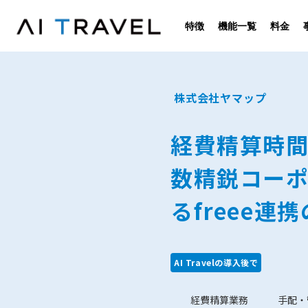
特徴
機能一覧
料金
株式会社ヤマップ
経費精算時
数精鋭コー
るfreee連
AI Travelの導入後で
経費精算業務
手配・