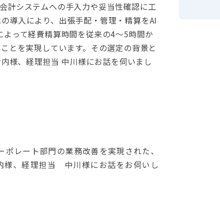
会計システムへの手入力や妥当性確認に工
velの導入により、出張手配・管理・精算をAI
e連携によって経費精算時間を従来の4〜5時間か
ることを実現しています。その選定の背景と
倉内様、経理担当 中川様にお話を伺いまし
き、コーポレート部門の業務改善を実現された、
倉内様、経理担当 中川様にお話をお伺いし