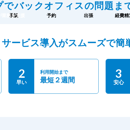
プでバックオフィスの問題ま
tが業務を支援
承認
予約
出張
経費精
、サービス導入がスムーズで簡
2
3
利用開始まで
最短２週間
早い
安心