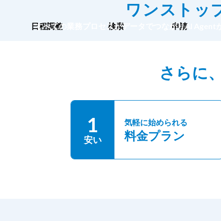
ワンストッ
日程調整
すべての業務プロセスがデータでつながりAI Agen
検索
申請
さらに
1
気軽に始められる
料金プラン
安い