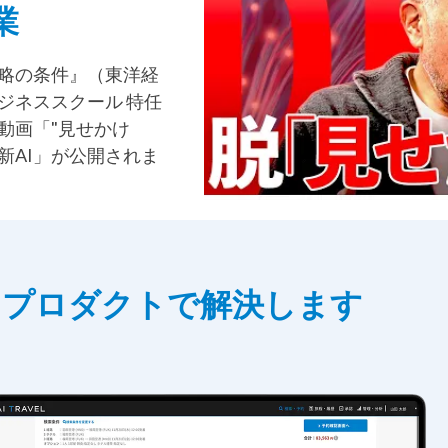
業
略の条件』（東洋経
ジネススクール 特任
動画「"見せかけ
新AI」が公開されま
1プロダクトで解決します