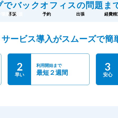
プでバックオフィスの問題ま
tが業務を支援
承認
予約
出張
経費精
、サービス導入がスムーズで簡
2
3
利用開始まで
最短２週間
早い
安心