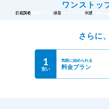
ワンストッ
日程調整
すべての業務プロセスがデータでつながりAI Agen
検索
申請
さらに
1
気軽に始められる
料金プラン
安い