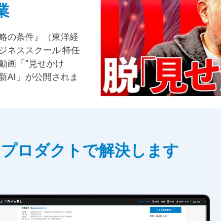
業
略の条件』（東洋経
ジネススクール 特任
動画「"見せかけ
新AI」が公開されま
1プロダクトで解決します