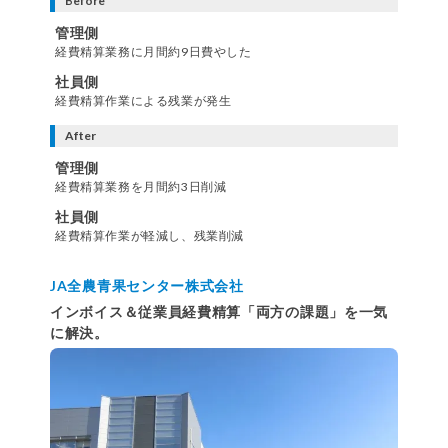
Before
管理側
経費精算業務に月間約9日費やした
社員側
経費精算作業による残業が発生
After
管理側
経費精算業務を月間約3日削減
社員側
経費精算作業が軽減し、残業削減
JA全農青果センター株式会社
インボイス＆従業員経費精算「両方の課題」を一気
に解決。