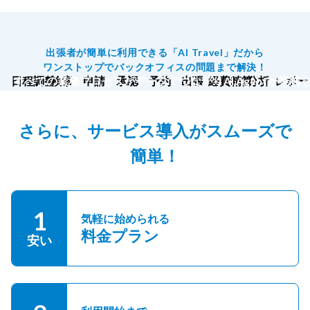
出張者が簡単に利用できる「AI Travel」だから
ワンストップでバックオフィスの問題まで解決！
日程調整
すべての業務プロセスがデータでつながりAI Agentが業務
検索
申請
承認
予約
出張
経費精算
分析
レポー
さらに、サービス導入がスムーズで
簡単！
1
気軽に始められる
料金プラン
安い