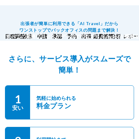
出張者が簡単に利用できる「AI Travel」だから
ワンストップでバックオフィスの問題まで解決！
日程調整
すべての業務プロセスがデータでつながりAI Agentが業務
検索
申請
承認
予約
出張
経費精算
分析
レポー
さらに、サービス導入がスムーズで
簡単！
1
気軽に始められる
料金プラン
安い