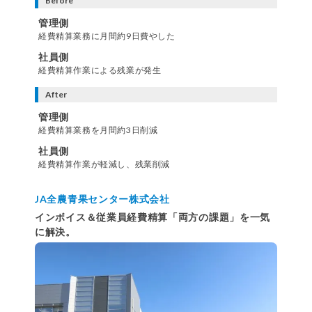
Before
管理側
経費精算業務に月間約9日費やした
社員側
経費精算作業による残業が発生
After
管理側
経費精算業務を月間約3日削減
社員側
経費精算作業が軽減し、残業削減
JA全農青果センター株式会社
インボイス＆従業員経費精算「両方の課題」を一気
に解決。