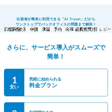
出張者が簡単に利用できる「AI Travel」だから
ワンストップでバックオフィスの問題まで解決！
日程調整
すべての業務プロセスがデータでつながりAI Agentが業務
検索
申請
承認
予約
出張
経費精算
分析
レポー
さらに、サービス導入がスムーズで
簡単！
1
気軽に始められる
料金プラン
安い