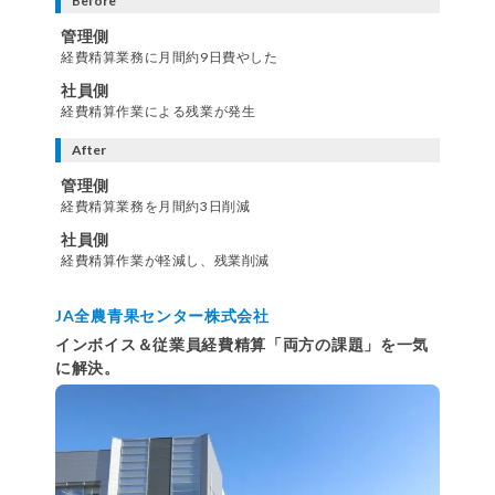
Before
管理側
経費精算業務に月間約9日費やした
社員側
経費精算作業による残業が発生
After
管理側
経費精算業務を月間約3日削減
社員側
経費精算作業が軽減し、残業削減
JA全農青果センター株式会社
インボイス＆従業員経費精算「両方の課題」を一気
に解決。