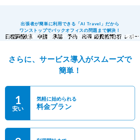
出張者が簡単に利用できる「AI Travel」だから
ワンストップでバックオフィスの問題まで解決！
日程調整
すべての業務プロセスがデータでつながりAI Agentが業務
検索
申請
承認
予約
出張
経費精算
分析
レポー
さらに、サービス導入がスムーズで
簡単！
1
気軽に始められる
料金プラン
安い