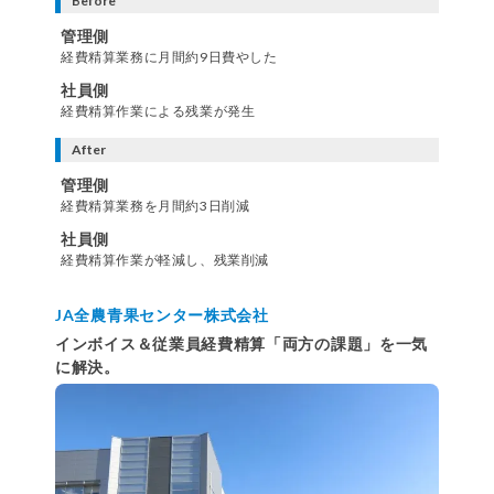
Before
管理側
経費精算業務に月間約9日費やした
社員側
経費精算作業による残業が発生
After
管理側
経費精算業務を月間約3日削減
社員側
経費精算作業が軽減し、残業削減
JA全農青果センター株式会社
インボイス＆従業員経費精算「両方の課題」を一気
に解決。