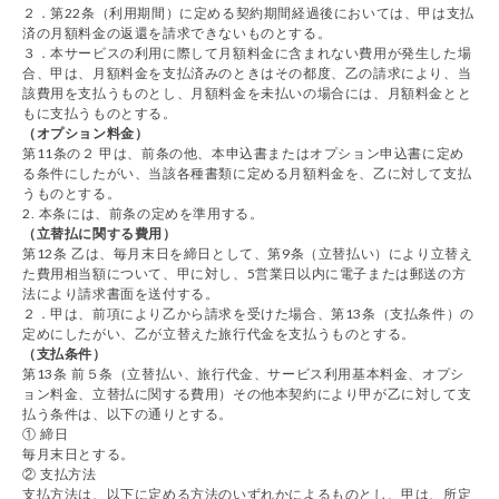
２．第22条（利用期間）に定める契約期間経過後においては、甲は支払
済の月額料金の返還を請求できないものとする。
３．本サービスの利用に際して月額料金に含まれない費用が発生した場
合、甲は、月額料金を支払済みのときはその都度、乙の請求により、当
該費用を支払うものとし、月額料金を未払いの場合には、月額料金とと
もに支払うものとする。
（オプション料金）
第11条の２ 甲は、前条の他、本申込書またはオプション申込書に定め
る条件にしたがい、当該各種書類に定める月額料金を、乙に対して支払
うものとする。
2. 本条には、前条の定めを準用する。
（立替払に関する費用）
第12条 乙は、毎月末日を締日として、第9条（立替払い）により立替え
た費用相当額について、甲に対し、5営業日以内に電子または郵送の方
法により請求書面を送付する。
２．甲は、前項により乙から請求を受けた場合、第13条（支払条件）の
定めにしたがい、乙が立替えた旅行代金を支払うものとする。
（支払条件）
第13条 前５条（立替払い、旅行代金、サービス利用基本料金、オプシ
ョン料金、立替払に関する費用）その他本契約により甲が乙に対して支
払う条件は、以下の通りとする。
① 締日
毎月末日とする。
② 支払方法
支払方法は、以下に定める方法のいずれかによるものとし、甲は、所定