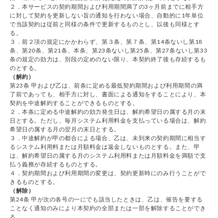
２．本サービスの契約期間および利用期間満了の3ヶ月前までに相手方
に対して契約を更新しない旨の通知を行わない場合、自動的に1年単位
で当該契約は従前と同様の条件で更新するものとし、以後も同様とす
る。
３．前２項の規定にかかわらず、第３条、第７条、第14条ないし第18
条、第20条、第21条、本条、第23条ないし第25条、第27条ないし第33
条の規定の効力は、別段の定めのない限り、本契約終了後も存続するも
のとする。
（解約）
第23条 甲および乙は、前条に定める最低契約期間および利用期間の満
了前であっても、相手方に対し、書面による通知をすることにより、本
契約を中途解約することができるものとする。
２．本条に定める中途解約の効力発生日は、解約希望日の属する月の末
日とする。ただし、毎月システム利用料金を支払っている場合は、解約
希望日の属する月の翌月の末日とする。
３．中途解約が甲の都合による場合、乙は、未到来の契約期間に相当す
るシステム利用料または月額料金は返金しないものとする。また、甲
は、解約希望日の属する月のシステム利用料または月額料金を満額で支
払う義務が存続するものとする。
４．契約期間および利用期間の変更は、契約更新時にのみ行うことがで
きるものとする。
（解除）
第24条 甲が次の各号の一にでも該当したときは、乙は、催告を要する
ことなく通知のみにより本契約の全部または一部を解除することができ
る。