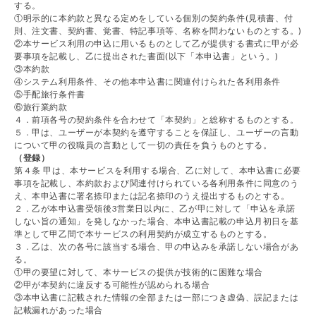
する。
①明示的に本約款と異なる定めをしている個別の契約条件(見積書、付
則、注文書、契約書、覚書、特記事項等、名称を問わないものとする。)
②本サービス利用の申込に用いるものとして乙が提供する書式に甲が必
要事項を記載し、乙に提出された書面(以下「本申込書」という。)
③本約款
④システム利用条件、その他本申込書に関連付けられた各利用条件
⑤手配旅行条件書
⑥旅行業約款
４．前項各号の契約条件を合わせて「本契約」と総称するものとする。
５．甲は、ユーザーが本契約を遵守することを保証し、ユーザーの言動
について甲の役職員の言動として一切の責任を負うものとする。
（登録）
第４条 甲は、本サービスを利用する場合、乙に対して、本申込書に必要
事項を記載し、本約款および関連付けられている各利用条件に同意のう
え、本申込書に署名捺印または記名捺印のうえ提出するものとする。
２．乙が本申込書受領後3営業日以内に、乙が甲に対して「申込を承諾
しない旨の通知」を発しなかった場合、本申込書記載の申込月初日を基
準として甲乙間で本サービスの利用契約が成立するものとする。
３．乙は、次の各号に該当する場合、甲の申込みを承諾しない場合があ
る。
①甲の要望に対して、本サービスの提供が技術的に困難な場合
②甲が本契約に違反する可能性が認められる場合
③本申込書に記載された情報の全部または一部につき虚偽、誤記または
記載漏れがあった場合