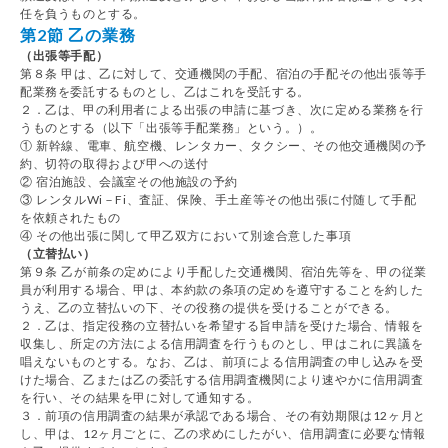
任を負うものとする。
第2節 乙の業務
（出張等手配）
第８条 甲は、乙に対して、交通機関の手配、宿泊の手配その他出張等手
配業務を委託するものとし、乙はこれを受託する。
２．乙は、甲の利用者による出張の申請に基づき、次に定める業務を行
うものとする（以下「出張等手配業務」という。）。
① 新幹線、電車、航空機、レンタカー、タクシー、その他交通機関の予
約、切符の取得および甲への送付
② 宿泊施設、会議室その他施設の予約
③ レンタルWi－Fi、査証、保険、手土産等その他出張に付随して手配
を依頼されたもの
④ その他出張に関して甲乙双方において別途合意した事項
（立替払い）
第９条 乙が前条の定めにより手配した交通機関、宿泊先等を、甲の従業
員が利用する場合、甲は、本約款の条項の定めを遵守することを約した
うえ、乙の立替払いの下、その役務の提供を受けることができる。
２．乙は、指定役務の立替払いを希望する旨申請を受けた場合、情報を
収集し、所定の方法による信用調査を行うものとし、甲はこれに異議を
唱えないものとする。なお、乙は、前項による信用調査の申し込みを受
けた場合、乙または乙の委託する信用調査機関により速やかに信用調査
を行い、その結果を甲に対して通知する。
３．前項の信用調査の結果が承認である場合、その有効期限は12ヶ月と
し、甲は、12ヶ月ごとに、乙の求めにしたがい、信用調査に必要な情報