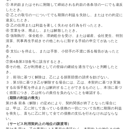
① 本約款またはそれに附随して締結される約款の各条項の一にでも違反
したとき。
② 乙との取引の一についてでも期限の利益を失効し、またはその約定に
違反したとき。
③ 乙の信用または利益を著しく失わせる行為を行ったとき。
④ 営業を休、廃止し、または解散したとき。
⑤ 強制執行、保全処分、滞納処分を受け、または破産、会社更生、特別
清算、民事再生手続きその他これらに類する手続の申立てがあったと
き。
⑥ 支払いを停止し、または手形、小切手の不渡に係る報告があったと
き。
⑦第4条第3項各号に該当するとき。
⑧その他、乙が利用者としての登録の継続を適当でないと判断したと
き。
２．前項に基づく解除は、乙による損害賠償の請求を妨げない。
３．第1項に基づき乙が解除する場合には、乙は、本契約に基づき実施
する出張手配を停止または解約することができるものとし、本項に基づ
く措置につき、乙は何らの責任を負わないことを確認する。
（期限の利益の喪失）
第25条 前条（解除）の定めにより、契約関係が終了となった場合に
は、甲は、乙に対して負っている債務の一切について当然に期限の利益
を喪失し、直ちに乙に対して全ての債務の支払を行わなければならな
い。
（サービス利用契約上の地位の譲渡等）
第26条 甲は、乙の書面による事前の承諾なく、本契約上の地位その他