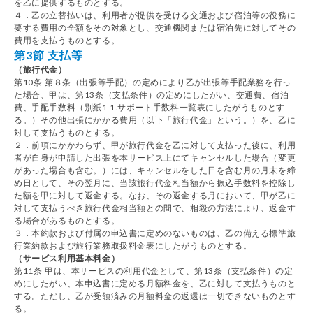
を乙に提供するものとする。
４．乙の立替払いは、利用者が提供を受ける交通および宿泊等の役務に
要する費用の全額をその対象とし、交通機関または宿泊先に対してその
費用を支払うものとする。
第3節 支払等
（旅行代金）
第10条 第８条（出張等手配）の定めにより乙が出張等手配業務を行っ
た場合、甲は、第13条（支払条件）の定めにしたがい、交通費、宿泊
費、手配手数料（別紙1 1.サポート手数料一覧表にしたがうものとす
る。）その他出張にかかる費用（以下「旅行代金」という。）を、乙に
対して支払うものとする。
２．前項にかかわらず、甲が旅行代金を乙に対して支払った後に、利用
者が自身が申請した出張を本サービス上にてキャンセルした場合（変更
があった場合も含む。）には、キャンセルをした日を含む月の月末を締
め日として、その翌月に、当該旅行代金相当額から振込手数料を控除し
た額を甲に対して返金する。なお、その返金する月において、甲が乙に
対して支払うべき旅行代金相当額との間で、相殺の方法により、返金す
る場合があるものとする。
３．本約款および付属の申込書に定めのないものは、乙の備える標準旅
行業約款および旅行業務取扱料金表にしたがうものとする。
（サービス利用基本料金）
第11条 甲は、本サービスの利用代金として、第13条（支払条件）の定
めにしたがい、本申込書に定める月額料金を、乙に対して支払うものと
する。ただし、乙が受領済みの月額料金の返還は一切できないものとす
る。