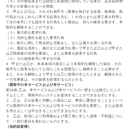
（５）その他役員または経営に実質的に関与している者が、反社会的勢
力等との非難されるべき関係
３．甲および乙は、それぞれ相手方（業務を執行する役員、取締役、執
行役またはこれらに準ずる役員を含む。）が自らまたは第三者を利用し
て次の各号にでも該当する行為をした場合は、何らの催告を要せず、本
契約を解除することができる。
（１）暴力的な要求行為
（２）法的な責任を超えた要求行為
（３）取引に関して脅迫的な言動をし、または暴力を用いる行為
（４）風説を流布し、偽計または威力を用いて甲または乙および甲また
は乙関係者の信用を棄損し、または業務を妨害する行為
（５）その他前各号に準ずる行為
4．甲または乙が、本条各項の規定により本契約を解除した場合、その
相手方に損害を生じても何らこれを賠償ないし補償することは要せず、
また、かかる解除により甲または乙に損害が生じたときは、解除された
一方当事者は、その損害を賠償するものとする。
（開発中の本サービスおよび本サービス）
第28条 乙は、本サービスおよび本サービスの一部または独立したシス
テムとして、開発中のシステムを提供することができるものとする。
２．乙は、乙が必要と判断した場合には、事前に通知することなくいつ
でも開発中の本サービスおよび本サービスの内容を変更し、または提供
を停止もしくは中止することができるものとする。
３．乙は、前項により利用者および第三者に生じた損害・不利益につい
て、一切の責任を負わないものとする。
（知的財産権）