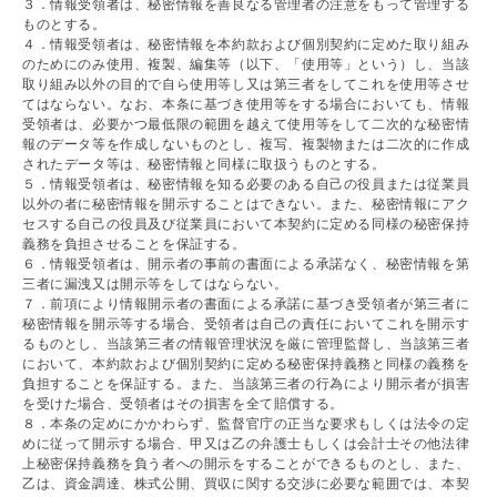
３．情報受領者は、秘密情報を善良なる管理者の注意をもって管理する
ものとする。
４．情報受領者は、秘密情報を本約款および個別契約に定めた取り組み
のためにのみ使用、複製、編集等（以下、「使用等」という）し、当該
取り組み以外の目的で自ら使用等し又は第三者をしてこれを使用等させ
てはならない。なお、本条に基づき使用等をする場合においても、情報
受領者は、必要かつ最低限の範囲を越えて使用等をして二次的な秘密情
報のデータ等を作成しないものとし、複写、複製物または二次的に作成
されたデータ等は、秘密情報と同様に取扱うものとする。
５．情報受領者は、秘密情報を知る必要のある自己の役員または従業員
以外の者に秘密情報を開示することはできない。また、秘密情報にアク
セスする自己の役員及び従業員において本契約に定める同様の秘密保持
義務を負担させることを保証する。
６．情報受領者は、開示者の事前の書面による承諾なく、秘密情報を第
三者に漏洩又は開示等をしてはならない。
７．前項により情報開示者の書面による承諾に基づき受領者が第三者に
秘密情報を開示等する場合、受領者は自己の責任においてこれを開示す
るものとし、当該第三者の情報管理状況を厳に管理監督し、当該第三者
において、本約款および個別契約に定める秘密保持義務と同様の義務を
負担することを保証する。また、当該第三者の行為により開示者が損害
を受けた場合、受領者はその損害を全て賠償する。
８．本条の定めにかかわらず、監督官庁の正当な要求もしくは法令の定
めに従って開示する場合、甲又は乙の弁護士もしくは会計士その他法律
上秘密保持義務を負う者への開示をすることができるものとし、また、
乙は、資金調達、株式公開、買収に関する交渉に必要な範囲では、本契