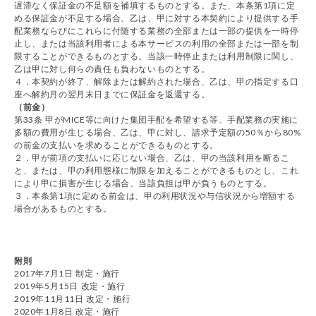
遅滞なく保証金の不足額を補填するものとする。また、本条第1項に定
める保証金が不足する場合、乙は、甲に対する本契約により提供する手
配業務ならびにこれらに付随する業務の全部または一部の提供を一時停
止し、または当該利用者による本サービスの利用の全部または一部を制
限することができるものとする。当該一時停止または利用制限に関し、
乙は甲に対し何らの責任も負わないものとする。
４．本契約が終了、解除または解約された場合、乙は、甲の指定する口
座へ解約月の翌月末日までに保証金を返還する。
（前金）
第33条 甲がMICE等に向けた集団手配を希望する等、手配業務の実施に
多額の費用が生じる場合、乙は、甲に対し、請求予定額の50％から80%
の前金の支払いを求めることができるものとする。
２．甲が前項の支払いに応じない場合、乙は、甲の当該利用を断るこ
と、または、甲の利用態様に制限を加えることができるものとし、これ
により甲に損害が生じる場合、当該負担は甲が負うものとする。
３．本条第1項に定める前金は、甲の利用状況や与信状況から増額する
場合があるものとする。
附則
2017年7月1日 制定・施行
2019年5月15日 改定・施行
2019年11月11日 改定・施行
2020年1月8日 改定・施行