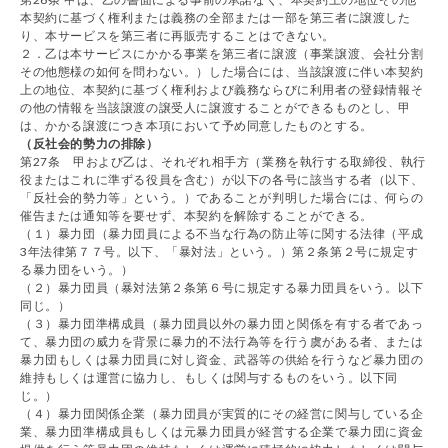
本契約に基づく権利または義務の全部または一部を第三者に譲渡した
り、本サービスを第三者に再販売することはできない。
２．乙は本サービスにかかる事業を第三者に譲渡（事業譲渡、会社分割
その他態様の如何を問わない。）した場合には、当該譲渡に伴い本契約
上の地位、本契約に基づく権利および義務ならびに利用者の登録情報そ
の他の情報を当該譲渡の譲受人に譲渡することができるものとし、甲
は、かかる譲渡につき本項において予め同意したものとする。
（反社会的勢力の排除）
第27条 甲および乙は、それぞれ相手方（業務を執行する取締役、執行
役またはこれに準ずる役員を含む）が以下の各号に該当する者（以下、
「反社会的勢力等」という。）であることが判明した場合には、何らの
催告または通知等を要せず、本契約を解除することができる。
（１）暴力団（暴力団員による不当な行為の防止等に関する法律（平成
3年法律第７７号。以下、「暴対法」という。）第２条第２号に規定す
る暴力団をいう。）
（２）暴力団員（暴対法第２条第６号に規定する暴力団員をいう。以下
同じ。）
（３）暴力団準構成員（暴力団員以外の暴力団と関係を有する者であっ
て、暴力団の威力を背景に暴力的不法行為等を行う虞がある者、または
暴力団もしくは暴力団員に対し資金、武器等の供給を行うなど暴力団の
維持もしくは運営に協力し、もしくは関与するものをいう。以下同
じ。）
（４）暴力団関係企業（暴力団員が実質的にその経営に関与している企
業、暴力団準構成員もしくは元暴力団員が経営する企業で暴力団に資金