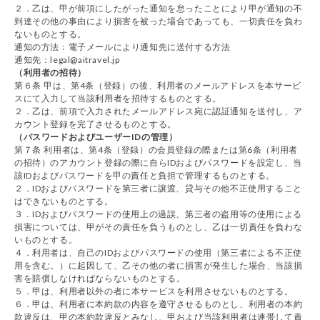
２．乙は、甲が前項にしたがった通知を怠ったことにより甲が通知の不
到達その他の事由により損害を被った場合であっても、一切責任を負わ
ないものとする。
通知の方法：電子メールにより通知先に送付する方法
通知先：legal@aitravel.jp
（利用者の招待）
第６条 甲は、第4条（登録）の後、利用者のメールアドレスを本サービ
スにて入力して当該利用者を招待するものとする。
２．乙は、前項で入力されたメールアドレス宛に認証通知を送付し、ア
カウント登録を完了させるものとする。
（パスワードおよびユーザーIDの管理）
第７条 利用者は、第4条（登録）の会員登録の際または第6条（利用者
の招待）のアカウント登録の際に自らIDおよびパスワードを設定し、当
該IDおよびパスワードを甲の責任と負担で管理するものとする。
２．IDおよびパスワードを第三者に譲渡、貸与その他不正使用すること
はできないものとする。
３．IDおよびパスワードの使用上の過誤、第三者の盗用等の使用による
損害については、甲がその責任を負うものとし、乙は一切責任を負わな
いものとする。
４．利用者は、自己のIDおよびパスワードの使用（第三者による不正使
用を含む。）に起因して、乙その他の者に損害が発生した場合、当該損
害を賠償しなければならないものとする。
５．甲は、利用者以外の者に本サービスを利用させないものとする。
６．甲は、利用者に本約款の内容を遵守させるものとし、利用者の本約
款違反は、甲の本約款違反とみなし、甲および当該利用者は連帯して責