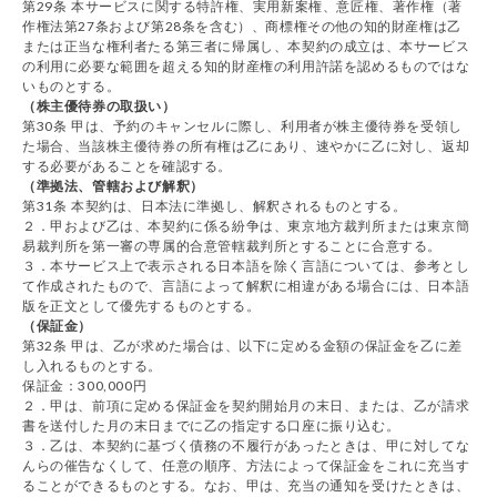
第29条 本サービスに関する特許権、実用新案権、意匠権、著作権（著
作権法第27条および第28条を含む）、商標権その他の知的財産権は乙
または正当な権利者たる第三者に帰属し、本契約の成立は、本サービス
の利用に必要な範囲を超える知的財産権の利用許諾を認めるものではな
いものとする。
（株主優待券の取扱い）
第30条 甲は、予約のキャンセルに際し、利用者が株主優待券を受領し
た場合、当該株主優待券の所有権は乙にあり、速やかに乙に対し、返却
する必要があることを確認する。
（準拠法、管轄および解釈）
第31条 本契約は、日本法に準拠し、解釈されるものとする。
２．甲および乙は、本契約に係る紛争は、東京地方裁判所または東京簡
易裁判所を第一審の専属的合意管轄裁判所とすることに合意する。
３．本サービス上で表示される日本語を除く言語については、参考とし
て作成されたもので、言語によって解釈に相違がある場合には、日本語
版を正文として優先するものとする。
（保証金）
第32条 甲は、乙が求めた場合は、以下に定める金額の保証金を乙に差
し入れるものとする。
保証金：300,000円
２．甲は、前項に定める保証金を契約開始月の末日、または、乙が請求
書を送付した月の末日までに乙の指定する口座に振り込む。
３．乙は、本契約に基づく債務の不履行があったときは、甲に対してな
んらの催告なくして、任意の順序、方法によって保証金をこれに充当す
ることができるものとする。なお、甲は、充当の通知を受けたときは、