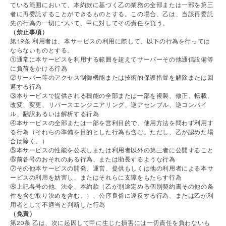
ている範囲において、本約款に基づく乙の業務の全部または一部を第三
者に再委託することができるものとする。この場合、乙は、当該再委託
先の行為の一切について、甲に対してその責任を負う。
（禁止事項）
第19条 利用者は、本サービスの利用に際して、以下の行為を行っては
ならないものとする。
①通常に本サービスを利用する範囲を超えてサーバーその他通信設備等
に負荷をかける行為
②サーバー等のアクセス制御機能または技術的保護措置を解除または回
避する行為
③本サービスで提供される機能の全部または一部を複製、修正、転載、
改変、変更、リバースエンジニアリング、逆アセンブル、逆コンパイ
ル、翻訳あるいは解析する行為
④本サービスの全部または一部を営利目的で、使用方法を問わず利用す
る行為（それらの準備を目的とした行為も含む。ただし、乙が認めた場
合は除く。）
⑤本サービスの性能を公表しまたは利用者以外の第三者に公開すること
⑥前各号のおそれのある行為、または助長するような行為
⑦その他本サービスの開発、運営、提供もしくは他の利用者による本サ
ービスの利用を妨害し、またはそれらに支障をもたらす行為
⑧上記各号の他、法令、本約款（乙が別途定める個別契約書その他の条
件を含む取り決めを含む。）、公序良俗に違反する行為、または乙が利
用者として不適当と判断した行為
（免責）
第20条 乙は、次に起因して甲に生じた損害には一切責任を負わないも