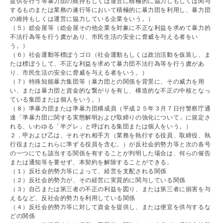
提供を行う等暴力団の維持もしくは運営に積極的に協力しもしくは関与
するものまたは業務の遂行等において積極的に暴力団を利用し、暴力団
の維持もしくは運営に協力している企業をいう。）
（５）総会屋等（総会屋その他企業を対象に不正な利益を求めて暴力的
不法行為等を行う虞があり、市民生活の安全に脅威を与える者をい
う。）
（６）社会運動等標ぼうゴロ（社会運動もしくは政治活動を仮装し、ま
たは標ぼうして、不正な利益を求めて暴力団不法行為等を行う虞があ
り、市民生活の安全に脅威を与える者をいう。）
（７）特殊知能暴力集団等（暴力団との関係を背景に、その威力を用
い、または暴力団と資金的な繋がりを有し、構造的な不正の中核となっ
ている集団または個人をいう。）
（８）準暴力団または準暴力団構成員（平成２５年３月７日付警察庁通
達「準暴力団に関する実態解明および取締りの強化について」に規定さ
れる、いわゆる「半グレ」と呼ばれる集団または個人をいう。）
２．甲および乙は、それぞれ相手方（業務を執行する役員、取締役、執
行役またはこれらに準ずる役員を含む。）が反社会的勢力等と次の各号
の一つにでも該当する関係を有することが判明した場合は、何らの催告
または通知等を要せず、本契約を解除することができる。
（１）反社会的勢力等によって、経営を支配される関係
（２）反社会的勢力が、その経営に実質的に関与している関係
（３）自己または第三者の不正の利益を図り、または第三者に損害を与
えるなど、反社会的勢力を利用している関係
（４）反社会的勢力等に対して資金を提供し、または便宜を供与するな
どの関係