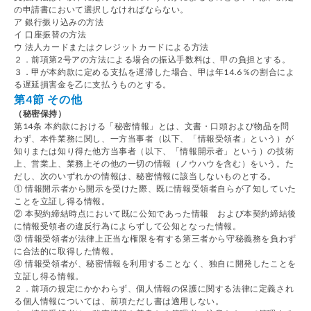
の申請書において選択しなければならない。
ア 銀行振り込みの方法
イ 口座振替の方法
ウ 法人カードまたはクレジットカードによる方法
２．前項第2号アの方法による場合の振込手数料は、甲の負担とする。
３．甲が本約款に定める支払を遅滞した場合、甲は年14.6％の割合によ
る遅延損害金を乙に支払うものとする。
第4節 その他
（秘密保持）
第14条 本約款における「秘密情報」とは、文書・口頭および物品を問
わず、本件業務に関し、一方当事者（以下、「情報受領者」という）が
知りまたは知り得た他方当事者（以下、「情報開示者」という）の技術
上、営業上、業務上その他の一切の情報（ノウハウを含む）をいう。た
だし、次のいずれかの情報は、秘密情報に該当しないものとする。
① 情報開示者から開示を受けた際、既に情報受領者自らが了知していた
ことを立証し得る情報。
② 本契約締結時点において既に公知であった情報 および本契約締結後
に情報受領者の違反行為によらずして公知となった情報。
③ 情報受領者が法律上正当な権限を有する第三者から守秘義務を負わず
に合法的に取得した情報。
④ 情報受領者が、秘密情報を利用することなく、独自に開発したことを
立証し得る情報。
２．前項の規定にかかわらず、個人情報の保護に関する法律に定義され
る個人情報については、前項ただし書は適用しない。