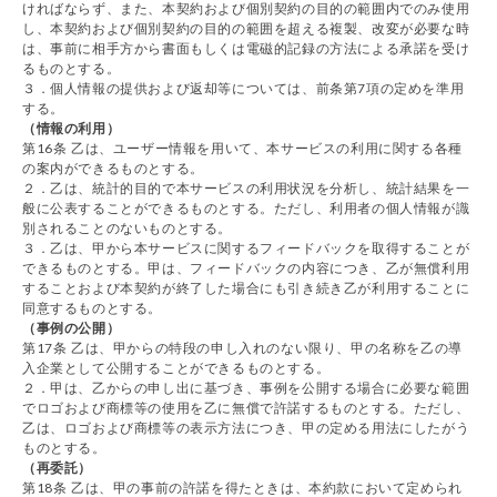
ければならず、また、本契約および個別契約の目的の範囲内でのみ使用
し、本契約および個別契約の目的の範囲を超える複製、改変が必要な時
は、事前に相手方から書面もしくは電磁的記録の方法による承諾を受け
るものとする。
３．個人情報の提供および返却等については、前条第7項の定めを準用
する。
（情報の利用）
第16条 乙は、ユーザー情報を用いて、本サービスの利用に関する各種
の案内ができるものとする。
２．乙は、統計的目的で本サービスの利用状況を分析し、統計結果を一
般に公表することができるものとする。ただし、利用者の個人情報が識
別されることのないものとする。
３．乙は、甲から本サービスに関するフィードバックを取得することが
できるものとする。甲は、フィードバックの内容につき、乙が無償利用
することおよび本契約が終了した場合にも引き続き乙が利用することに
同意するものとする。
（事例の公開）
第17条 乙は、甲からの特段の申し入れのない限り、甲の名称を乙の導
入企業として公開することができるものとする。
２．甲は、乙からの申し出に基づき、事例を公開する場合に必要な範囲
でロゴおよび商標等の使用を乙に無償で許諾するものとする。ただし、
乙は、ロゴおよび商標等の表示方法につき、甲の定める用法にしたがう
ものとする。
（再委託）
第18条 乙は、甲の事前の許諾を得たときは、本約款において定められ