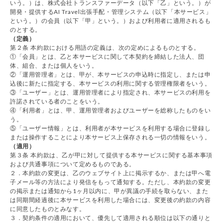
いう。）は、株式会社トランスファーデータ（以下「乙」という。）が
開発・提供するAI Travel出張手配・管理システム（以下「本サービス」
という。）の会員（以下「甲」という。）および利用者に適用されるも
のとする。
（定義）
第２条 本約款における用語の定義は、次の定めによるものとする。
①「会員」とは、乙と本サービスに関して本契約を締結した法人、団
体、組合、または個人をいう。
②「運用管理者」とは、甲が、本サービスの申込時に指定し、または申
込後に新たに指定する、本サービスの利用に関する管理権限者をいう。
③「ユーザー」とは、運用管理者により指定され、本サービスの利用を
許諾されている者のことをいう。
④「利用者」とは、甲、運用管理者およびユーザーを総称したものをい
う。
⑤「ユーザー情報」とは、利用者が本サービスを利用する場合に登録し
または操作することにより本サービス上保存される一切の情報をいう。
（適用）
第３条 本約款は、乙が甲に対して提供する本サービスに関する基本事項
および共通事項について定めるものである。
２．本約款の変更は、乙のウェブサイト上に掲示するか、または甲へ電
子メール等の方法により発信をもって通知する。ただし、本約款の変更
の掲示または通知から1ヶ月以内に、甲が異議の手続を取らない、また
は同期間経過後に本サービスを利用した場合には、変更後の約款の内容
に同意したものとみなす。
３．契約条件の適用において、優先して適用される順位は以下の通りと