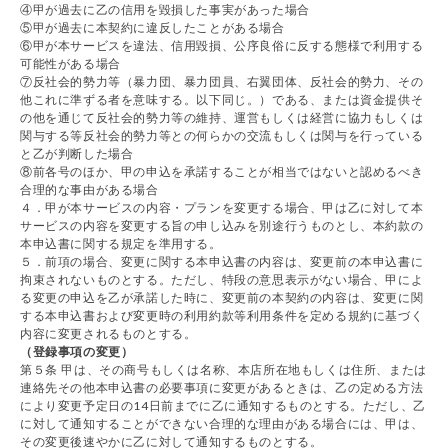
④甲が過去に乙の信用を毀損した事実があった場合
⑤甲が過去に本契約に違反したことがある場合
⑥甲が本サービスを違法、信用毀損、公序良俗に反する態様で利用する
可能性がある場合
⑦反社会的勢力等（暴力団、暴力団員、右翼団体、反社会的勢力、その
他これに準ずる者を意味する。以下同じ。）である、または資金提供そ
の他を通じて反社会的勢力等の維持、運営もしくは経営に協力もしくは
関与する等反社会的勢力等との何らかの交流もしくは関与を行っている
と乙が判断した場合
⑧前各号のほか、甲の申込を承諾することが相当ではないと認めるべき
合理的な事由がある場合
４．甲が本サービスの内容・プランを変更する場合、甲は乙に対して本
サービスの内容を変更する旨の申し込みを別途行うものとし、本約款の
本申込書に関する規定を準用する。
５．前項の場合、変更に関する本申込書の内容は、変更前の本申込書に
拘束されないものとする。ただし、特段の意思表示がない場合、甲によ
る変更の申込を乙が承諾した時に、変更前の本契約の内容は、変更に関
する本申込書および変更時の利用約款等利用条件を定める規約に基づく
内容に変更されるものとする。
（登録事項の変更）
第５条 甲は、その商号もしくは名称、本店所在地もしくは住所、または
連絡先その他本申込書の必要事項に変更があるときは、乙の定める方法
により変更予定日の14日前までに乙に通知するものとする。ただし、乙
に対して通知することができない合理的な理由がある場合には、甲は、
その変更後速やかに乙に対して通知するものとする。