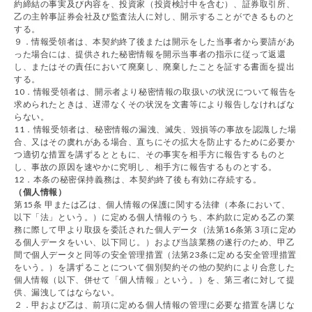
約締結の事実及び内容を、投資家（投資検討中を含む）、証券取引所、
乙の主幹事証券会社及び監査法人に対し、開示することができるものと
する。
９．情報受領者は、本契約終了後または開示をした当事者から要請があ
った場合には、提供された秘密情報を開示当事者の指示に従って返還
し、またはその責任において廃棄し、廃棄したことを証する書面を提出
する。
10．情報受領者は、開示者より秘密情報の取扱いの状況について報告を
求められたときは、遅滞なくその状況を文書等により報告しなければな
らない。
11．情報受領者は、秘密情報の漏洩、滅失、毀損等の事故を認識した場
合、又はその虞れがある場合、直ちにその拡大を防止するために必要か
つ適切な措置を講ずるとともに、その事実を相手方に報告するものと
し、事故の原因を速やかに究明し、相手方に報告するものとする。
12．本条の秘密保持義務は、本契約終了後も有効に存続する。
（個人情報）
第15条 甲または乙は、個人情報の保護に関する法律（本条において、
以下「法」という。）に定める個人情報のうち、本約款に定める乙の業
務に際して甲より取扱を委託された個人データ（法第16条第３項に定め
る個人データをいい、以下同じ。）および当該業務の遂行のため、甲乙
間で個人データと同等の安全管理措置（法第23条に定める安全管理措置
をいう。）を講ずることについて個別契約その他の契約により合意した
個人情報（以下、併せて「個人情報」という。）を、第三者に対して提
供、漏洩してはならない。
２．甲および乙は、前項に定める個人情報の管理に必要な措置を講じな