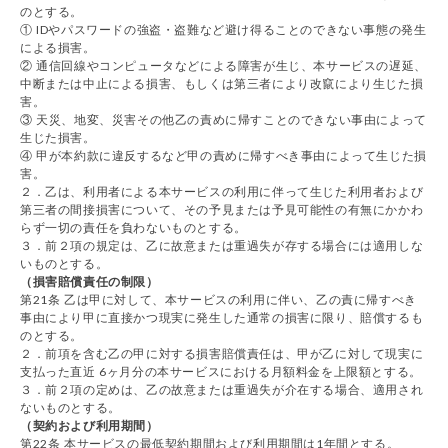
のとする。
① IDやパスワードの強盗・盗難など避け得ることのできない事態の発生
による損害。
② 通信回線やコンピュータなどによる障害が生じ、本サービスの遅延、
中断または中止による損害、もしくは第三者により改竄により生じた損
害。
③ 天災、地変、災害その他乙の責めに帰すことのできない事由によって
生じた損害。
④ 甲が本約款に違反するなど甲の責めに帰すべき事由によって生じた損
害。
２．乙は、利用者による本サービスの利用に伴って生じた利用者および
第三者の間接損害について、その予見または予見可能性の有無にかかわ
らず一切の責任を負わないものとする。
３．前２項の規定は、乙に故意または重過失が存する場合には適用しな
いものとする。
（損害賠償責任の制限）
第21条 乙は甲に対して、本サービスの利用に伴い、乙の責に帰すべき
事由により甲に直接かつ現実に発生した通常の損害に限り、賠償するも
のとする。
２．前項を含む乙の甲に対する損害賠償責任は、甲が乙に対して現実に
支払った直近 6ヶ月分の本サービスにおける月額料金を上限額とする。
３．前２項の定めは、乙の故意または重過失が介在する場合、適用され
ないものとする。
（契約および利用期間）
第22条 本サービスの最低契約期間および利用期間は1年間とする。